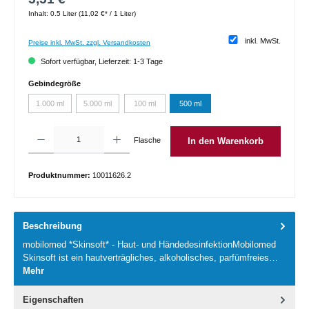
Inhalt:
0.5 Liter
(11,02 €* / 1 Liter)
inkl. MwSt.
Preise inkl. MwSt. zzgl. Versandkosten
Sofort verfügbar, Lieferzeit: 1-3 Tage
auswählen
Gebindegröße
1.000 ml
5.000 ml
100 ml
500 ml
(Diese Option ist zurzeit nicht verfügbar.)
(Diese Option ist zurzeit nicht verfügbar.)
(Diese Option ist zurzeit nicht verfügbar.)
Produkt Anzahl: Gib den gewünschten Wert ein oder benutze die Schaltflächen um die 
Flasche
In den Warenkorb
Produktnummer:
10011626.2
Beschreibung
mobilomed *Skinsoft* - Haut- und HändedesinfektionMobilomed
Skinsoft ist ein hautverträgliches, alkoholisches, parfümfreies…
Mehr
Eigenschaften