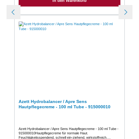
In den Warenkorb
Parfümstoffe hervorragende ReinigungsleistungZusammensetzung:
Ein Softpack enthält 100 gebrauchsfertig getränkte Tücher. 100 g
Wirkstofflösung enthalten an wirksamen Bestandteilen: 17,4 g
Propan-2-ol, 12,6 g Ethanol (94 % w/w) Kennzeichnung gemäß VO
(EG) Nr.648/2004: < 5% anionische TensideBesondere
Hinweise:Desinfektionsmittel vorsichtig verwenden. Vor Gebrauch
stets Etikett und Produktinformationen lesen. Das Produkt ist
äußerst materialverträglich mit Metallen und Kunststoffen. Bitte
beachten Sie den Brand- und Explosionsschutz beim Einsatz von
alkoholischen Desinfektionsmitteln in der BR-Regel
"Desinfektionsarbeiten im Gesundheitsdienst". Nur kleine Flächen
behandeln. Die Wischreichweite hängt von der Raumtemperatur
und der Struktur der zu desinfizierenden Oberfläche ab. Weitere
Angaben sind auf Anfrage erhältlich.Verkauf / Preis pro Softpack1
VE = 1 Karton mit 6 SoftpacksWeitere Informationen entnehmen Sie
bitte dem Sicherheitsdatenblatt, der Produktbeschreibung oder der
Betriebsanweisung.
Azett Hydrobalancer / Apre Sens
Hautpflegecreme - 100 ml Tube - 915000010
Azett Hydrobalancer / Apre Sens Hautpflegecreme - 100 ml Tube -
915000010Hautpflegecreme für normale Haut.
Feuchtigkeitsspendend, schnell ein-ziehend, wirkstoffreich.