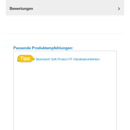
Bewertungen
Produktgalerie überspringen
Passende Produktempfehlungen:
Tipp