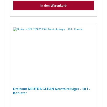
Konservierungsmittel, Benzisothiazolinone, Methylisothiazolinone,
In den Warenkorb
Duftstoffe pH-Wert im Konzentrat ca. 7,0 pH-Wert in
Anwendungskonzentration ca. 7,0Verfügbare Gebindegrößen:1
Rundflasche = 1.000 ml (1 VE = 6 Flaschen)1 Kanister = 10.000 ml (1
VE = 1 Kanister)Wichtige Informationen entnehmen Sie bitte der
Produktbeschreibung und dem Sicherheitsdatenblatt.
Dreiturm NEUTRA CLEAN Neutralreiniger - 10 l -
Kanister