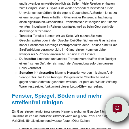
und ist weniger umweltbedenklich als Seifen. Viele Reiniger enthalten
Herstellerangabe greift der Reiniger Lacke, Gummi und Kunststoffe
nicht an. Bei empfindlichen oder unbekannten Materialien sollte
zum Beispiel Spiritus. Spiritus ist weder besonders belastend für die
dennoch vorab an unauffaelliger Stelle getestet werden. Ist der
Umwelt noch schädlich für die eigene Gesundheit. Außerdem ist es zu
Reiniger fuer Visiere geeignet? Nein. Der Wuerth Aktiv-
einem niedrigen Preis erhältlich. Glasreiniger Konzentrat hat häufig
Scheibenreiniger ist nicht zur Reinigung von Visieren geeignet.
einen signifikanten Alkoholanteil. Problematisch ist lediglich der Einsatz
von Amminoethanol in Reinigungsmitteln, weil es beim Gebrauch die
Atemwege reizen kann.
Tenside:
Tenside kennen wir als Seife. Wir nutzen Sie zum
Geschirrspülen oder in der Dusche. Bei Oberflächen wie Glas ist eine
hoher Seifenanteil allerdings kontraproduktiv, denn Tenside sind für die
Streifenbildung verantwortlich. Im Glanzreiniger kommen daher
weniger als 5 Prozent anionische Tenside zum Einsatz.
Duftstoffe:
Limonene und andere Terpene verschaffen dem Reiniger
einen frischen Duft, der sich nach der Anwendung sofort im ganzen
Haus verbreitet.
Sonstige Inhaltsstoffe:
Manche Hersteller werben mit einem Anti-
Soiling-Effekt für Ihren Reiniger. Die gereinigte Oberfläche soll so
gegen neuen Schmutz geschützt werden - er perlt ab. Wie die Stiftung
Warentest zeigte, funktioniert dieser Lotus-Effekt nur selten.
Fenster, Spiegel, Böden und mehr
streifenfrei reinigen
Ein Glasreiniger reinigt trotz seines Namens nicht nur Glasoberflächen. Im
Haushalt ist er eine nützliche Allzweckwaffe mit gutem Preis-Leistungs-
Verhältnis für alle glatten und wasserfesten Oberflächen.