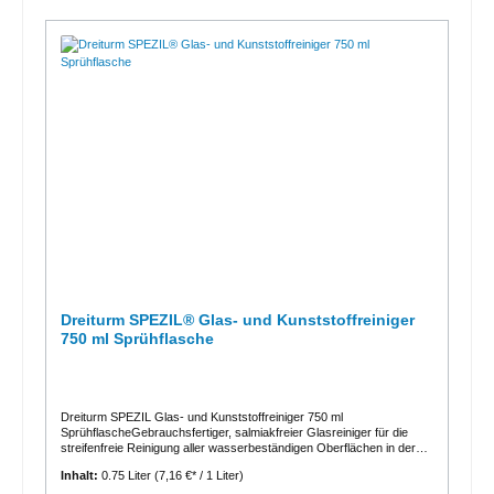
Dreiturm SPEZIL® Glas- und Kunststoffreiniger
750 ml Sprühflasche
Dreiturm SPEZIL Glas- und Kunststoffreiniger 750 ml
SprühflascheGebrauchsfertiger, salmiakfreier Glasreiniger für die
streifenfreie Reinigung aller wasserbeständigen Oberflächen in der
handlichen 750-ml-Sprühflasche. Entfernt Griffspuren auf Glas,
Inhalt:
0.75 Liter
(7,16 €* / 1 Liter)
Edelstahl, Spiegel- und Kunststoffoberflächen. SPEZIL® ist auch für