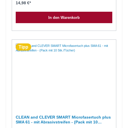
langlebig mit und ohne Chemie einsetzbarPflegehinweis:waschbar bis
14,98 €*
95 °C keinen Weichspüler verwenden trocknergeeignet Technische
Daten: Materialzusammensetzung: 85 % Polyester / 15 % Polyamid
Abmessung: 40 x 40 cm Flächengewicht: 270 g/m² Schrumpf: max. 2
In den Warenkorb
%
Tipp
CLEAN and CLEVER SMART Microfasertuch plus
SMA 61 - mit Abrasivstreifen - (Pack mit 10
Stk./Tücher)