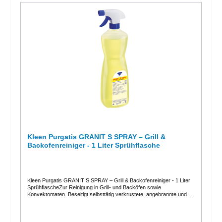
Duft und streifenfreie Sauberkeit.AnwendungsbereichUniverseller
Reiniger für die streifenfreie Reinigung von wasserfesten,
alkoholbeständigen, harten Oberflächen z.B. Edelstahl, Kunsstoff,
Fliesen, Glas usw. AnwendungsweiseGastro Kleen Multi Clean auf ein
Einweg-Tuch aufsprühen und die zu reinigende Oberfläche
gleichmäßig und überlappend abwischen. Bei starker Verschmutzung
auf die zu reinigende Oberfläche aufsprühen, kurz einwirken
lassen. Die Fläche vollständig abwischen.TECHNISCHE
DATEN:Aussehen: ................................. farblose Flüssigkeit Geruch:
...................................... charakteristisch Viskosität:
................................. dünnflüssig Dichte: .......................................
980g/l pH-Wert im Konzentrat: ...... 9Preis / Verkauf pro Flasche1 VE
= 1 Karton mit 6 Flaschen á 750 mlWeitere Informationen entnehmen
Sie bitte dem Sicherheitsdatenblatt, der Produktbeschreibung oder
der Betriebsanweisung.
Kleen Purgatis GRANIT S SPRAY – Grill &
Backofenreiniger - 1 Liter Sprühflasche
Kleen Purgatis GRANIT S SPRAY – Grill & Backofenreiniger - 1 Liter
SprühflascheZur Reinigung in Grill- und Backöfen sowie
Konvektomaten. Beseitigt selbsttätig verkrustete, angebrannte und
verkohlte Grill-, Brat- und Backrückstände.Grillreiniger mit
Metallschutz stark alkalisches, sprühfähiges Reinigungsmittel
intensive Lösekraft von eingebranntem organischem Material wie
Fettreste und Verkohlungen wirksam bei kalten und warmen