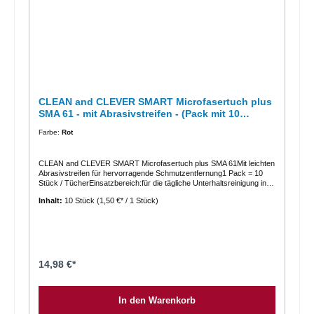
CLEAN and CLEVER SMART Microfasertuch plus
SMA 61 - mit Abrasivstreifen - (Pack mit 10
Stk./Tücher)
Farbe:
Rot
CLEAN and CLEVER SMART Microfasertuch plus SMA 61Mit leichten
Abrasivstreifen für hervorragende Schmutzentfernung1 Pack = 10
Stück / TücherEinsatzbereich:für die tägliche Unterhaltsreinigung in
allen Bereichen vielseitig einsetzbar, u.a. zur Reinigung von
Inhalt:
10 Stück
(1,50 €* / 1 Stück)
elektronischen Geräten, Tastaturen, Fliesen, Fensterrahmen,
Möbelnauch auf unempfindlichen Oberflächen aus Edelstahl, Glas,
Keramik, Chrom, Emaille usw. anwendbarzur Trocken-, Sprüh-,
Feucht und Nassreinigung geeignetProdukteigenschaften:sorgt mit
seinen Abrasivstreifen für eine hervorragende Schmutzentfernung
besonders saugfähig reinigt gründlich fussel-und steifenfrei sehr
langlebig mit und ohne Chemie einsetzbarPflegehinweis:waschbar bis
14,98 €*
95 °C keinen Weichspüler verwenden trocknergeeignet Technische
Daten: Materialzusammensetzung: 85 % Polyester / 15 % Polyamid
Abmessung: 40 x 40 cm Flächengewicht: 270 g/m² Schrumpf: max. 2
In den Warenkorb
%