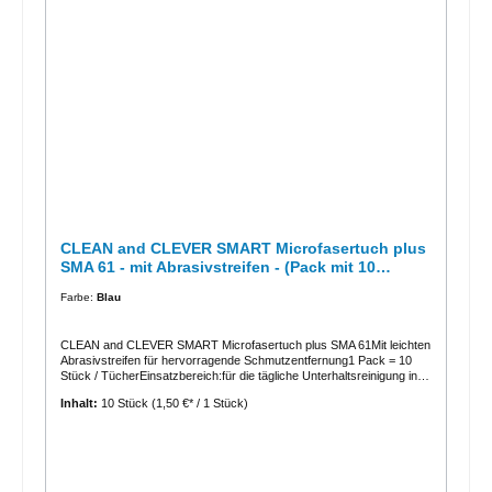
CLEAN and CLEVER SMART Microfasertuch plus
SMA 61 - mit Abrasivstreifen - (Pack mit 10
Stk./Tücher)
Farbe:
Blau
CLEAN and CLEVER SMART Microfasertuch plus SMA 61Mit leichten
Abrasivstreifen für hervorragende Schmutzentfernung1 Pack = 10
Stück / TücherEinsatzbereich:für die tägliche Unterhaltsreinigung in
allen Bereichen vielseitig einsetzbar, u.a. zur Reinigung von
Inhalt:
10 Stück
(1,50 €* / 1 Stück)
elektronischen Geräten, Tastaturen, Fliesen, Fensterrahmen,
Möbelnauch auf unempfindlichen Oberflächen aus Edelstahl, Glas,
Keramik, Chrom, Emaille usw. anwendbarzur Trocken-, Sprüh-,
Feucht und Nassreinigung geeignetProdukteigenschaften:sorgt mit
seinen Abrasivstreifen für eine hervorragende Schmutzentfernung
besonders saugfähig reinigt gründlich fussel-und steifenfrei sehr