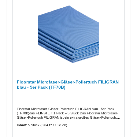
Floorstar Microfaser-Gläser-Poliertuch FILIGRAN
blau - 5er Pack (TF70B)
Floorstar Microfaser-Gläser-Poliertuch FILIGRAN blau - 5er Pack
(TF70B)das FEINSTE !!!1 Pack = 5 Stück Das Floorstar Microfaser-
Gläser-Poliertuch FILIGRAN ist ein extra großes Gläser-Poliertuch,
das dank der extrem feinen und elastischen Struktur ein sehr
Inhalt:
5 Stück
(3,04 €* / 1 Stück)
gründliches und detailliertes Reinigen und Politur ermöglicht. Es ist
randlos und kann daher für nahezu jede Art von Gläsern und
Flaschen verwendet werden. Zudem ist es waschbar und wieder