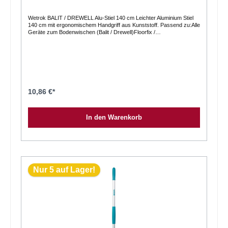
Wetrok BALIT / DREWELL Alu-Stiel 140 cm Leichter Aluminium Stiel
140 cm mit ergonomischem Handgriff aus Kunststoff. Passend zu:Alle
Geräte zum Bodenwischen (Balit / Drewell)Floorfix /
MultiwischerMicro-FlexoSpezifikationen:Methode = Staubwischen,
NasswischenMaterial (Consumables) = AluminiumVerkaufseinheit = 1
Stk.
10,86 €*
In den Warenkorb
Nur 5 auf Lager!