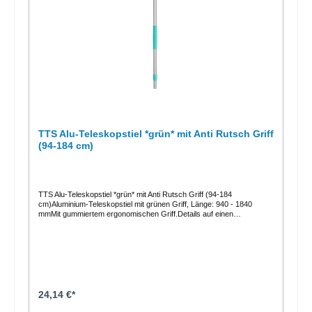
TTS Alu-Teleskopstiel *grün* mit Anti Rutsch Griff
(94-184 cm)
TTS Alu-Teleskopstiel *grün* mit Anti Rutsch Griff (94-184
cm)Aluminium-Teleskopstiel mit grünen Griff, Länge: 940 - 1840
mmMit gummiertem ergonomischen Griff.Details auf einen
BlickLänge: 1,40 m Durchmesser 23 mmHersteller Art.-Nr.:
0B001044Cmit grünen Kunststoffhandgriff leicht zu Führen
24,14 €*