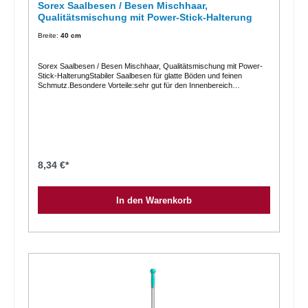
Sorex Saalbesen / Besen Mischhaar,
Qualitätsmischung mit Power-Stick-Halterung
Breite:
40 cm
Sorex Saalbesen / Besen Mischhaar, Qualitätsmischung mit Power-
Stick-HalterungStabiler Saalbesen für glatte Böden und feinen
Schmutz.Besondere Vorteile:sehr gut für den Innenbereich
geeignetstabile Ausführung mit Holzkörperblitzschnelle MontageFeine
Kunststoffborste PETPower-Stick-Halterung vormontiert
8,34 €*
In den Warenkorb