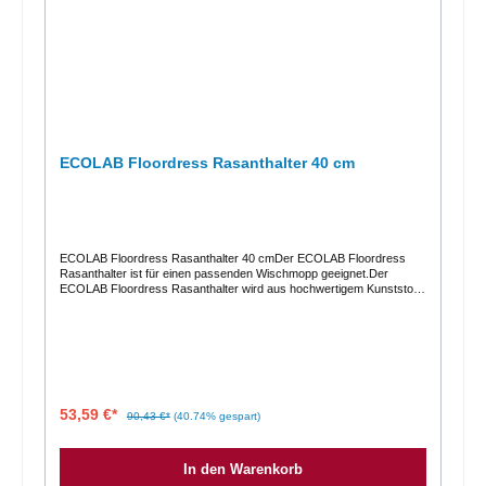
ECOLAB Floordress Rasanthalter 40 cm
ECOLAB Floordress Rasanthalter 40 cmDer ECOLAB Floordress
Rasanthalter ist für einen passenden Wischmopp geeignet.Der
ECOLAB Floordress Rasanthalter wird aus hochwertigem Kunststoff
in Blau hergestellt. Des Weiteren gehören ein Magnetverschluss und
eine vollflächige Auflage zum Halter. Er ist stabil und in maximal 20
Minuten bei höchstens 120 Grad autoklavierbar. Die Arbeitsbreite
beträgt 40 Zentimeter.Details auf einen Blick für passende
Wischmops geeignet wird aus hochwertigem Kunststoff hergestellt
blau mit Magnetverschluss und vollflächiger Auflage extrem stabil in
20 Minuten bei 120 Grad autoklavierbar
53,59 €*
90,43 €*
(40.74% gespart)
In den Warenkorb