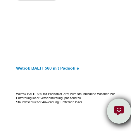
Wetrok BALIT 560 mit Padsohle
Wetrok BALIT 560 mit PadsohleGerät zum staubbindend Wischen zur
Entfernung loser Verschmutzung, passend zu
Staubwischtücher.Anwendung: Entfernen loser
VerschmutzungHinweis: Klettstreifen ersetzbar (nach ca. 6 Monaten),
Padsohle ersetzbarPassend zu: Staubwischtücher (z.B. Masslinn-
Staubbindetücher)Lieferumfang: Ohne Stiel, inklusiv Klettstreifen und
Padsohle Der multifunktionale Balit eignet sich sowohl
zum staubbindend Wischen als auch zum nass wischen. Durch das
leichte Material ist er besonders ergonomisch und dank der Grösse
stellen auch überstellte Flächen kein Problem dar. Ideal zum