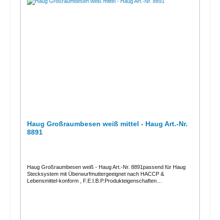
Haug Großraumbesen weiß mittel - Haug Art.-Nr.
8891
Haug Großraumbesen weiß - Haug Art.-Nr. 8891passend für Haug
Stecksystem mit Überwurfmuttergeeignet nach HACCP &
Lebensmittel-konform , F.E.I.B.P.Produkteigenschaften
"Besatz":Besatzhöhe: 50Stärke: 0,5Material: PBTFabre:
transparentFaserende: ungeschlitztProdukteigenschaften
"Körper":Maße in mm: 400 x 60 x 120Gewindeart: Haug
StecksystemFabre: weißMaterial: PPHitzebeständigkeit: -20 bis 140
°C