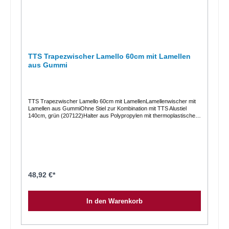
TTS Trapezwischer Lamello 60cm mit Lamellen
aus Gummi
TTS Trapezwischer Lamello 60cm mit LamellenLamellenwischer mit
Lamellen aus GummiOhne Stiel zur Kombination mit TTS Alustiel
140cm, grün (207122)Halter aus Polypropylen mit thermoplastischen
Lamellen.Dieser Trapezwischer, Lamellenwischer besitzt Lamellen
aus Gummi. Ggü. Schaumstoff werden Staubfusseln durch
den Gummi besser festgehalten.Details auf einen BlickBreite: 60
cmHersteller Art.-Nr.: 00000961
48,92 €*
In den Warenkorb