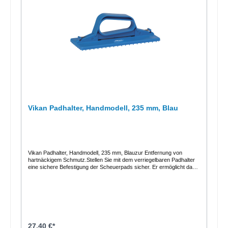
Vikan Padhalter, Handmodell, 235 mm, Blau
Vikan Padhalter, Handmodell, 235 mm, Blauzur Entfernung von
hartnäckigem Schmutz.Stellen Sie mit dem verriegelbaren Padhalter
eine sichere Befestigung der Scheuerpads sicher. Er ermöglicht das
Reinigen von Förderbändern, Produktionslinien und Hilfsutensilien wie
z. B. Backblechen.Fixierung der Pads durch versenkbare
Edelstahlhaken!Details auf einen BlickLänge: 235 mm Material:
Polypropylene, rostfreier Edelstahl Max. Reinigungstemperatur: 121°
Celsius
27,40 €*