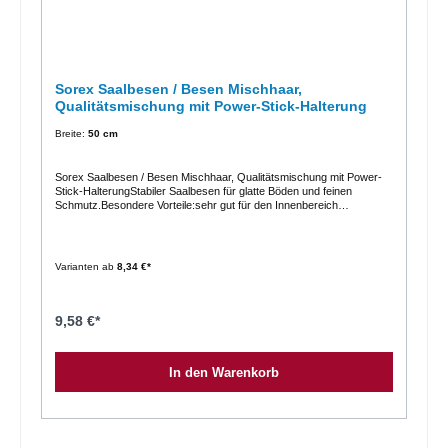
Sorex Saalbesen / Besen Mischhaar,
Qualitätsmischung mit Power-Stick-Halterung
Breite:
50 cm
Sorex Saalbesen / Besen Mischhaar, Qualitätsmischung mit Power-
Stick-HalterungStabiler Saalbesen für glatte Böden und feinen
Schmutz.Besondere Vorteile:sehr gut für den Innenbereich
geeignetstabile Ausführung mit Holzkörperblitzschnelle MontageFeine
Kunststoffborste PETPower-Stick-Halterung vormontiert
Varianten ab
8,34 €*
9,58 €*
In den Warenkorb