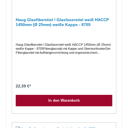
Haug Glasfiberstiel / Glasfaserstiel weiß HACCP
1450mm (Ø 25mm) weiße Kappe - 8705
Haug Glasfiberstiel / Glasfaserstiel weiß HACCP 1450mm (Ø 25mm)
weiße Kappe - 8705Fiberglasstab mit Kappe und ÜberwurfmutterDer
Fiberglasstiel mit Aufhängevorrichtung und ergonomischem
Griff.Produkteigenschaften:Eignung nach HACCP hitzebeständig bis
ca. 200°C Stiellänge: 1450 mm Durchmesser: 25 mm Wandstärke:
1,5 mm Griff mit Aufhängeloch
22,39 €*
In den Warenkorb