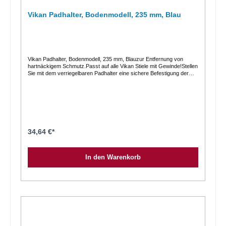
Vikan Padhalter, Bodenmodell, 235 mm, Blau
Vikan Padhalter, Bodenmodell, 235 mm, Blauzur Entfernung von
hartnäckigem Schmutz.Passt auf alle Vikan Stiele mit Gewinde!Stellen
Sie mit dem verriegelbaren Padhalter eine sichere Befestigung der
Scheuerpads sicher. Er kann in Kombination mit sämtlichen Stielen
von Vikan eingesetzt werden und ermöglicht das Reinigen von
Fußböden, Arbeitsplattformen aus Edelstahl und weißen PVC-
Wänden.Details auf einen BlickLänge: 235 mm Material:
Polypropylene, rostfreier Edelstahl Max. Reinigungstemperatur: 121°
Celsius
34,64 €*
In den Warenkorb