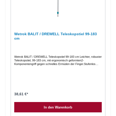
Wetrok BALIT / DREWELL Teleskopstiel 99-183
cm
Wetrok BALIT / DREWELL Teleskopstiel 99-183 cm Leichter, robuster
Teleskopstiel, 99-183 cm, mit ergonomisch geformten2-
Komponentengriff gegen schnelles Ermüden der Finger.Stufenlos
höhenverstellbar mit Anti-Rutsch Funktion am Handgriff.Hinweise:Für
ergonomisches Arbeiten, individuell an jede Körpergrösse
anpassbarDie empfohlene Höhe liegt zwischen Brust und
KinnPassend zu:Alle Geräte zum Bodenwischen (Balit /
Drewell)Floorfix / MultiwischerMicro-FlexoSpezifikationen:Methode =
Staubwischen, NasswischenMaterial (Consumables) =
AluminiumVerkaufseinheit = 1 Stk.
38,61 €*
In den Warenkorb