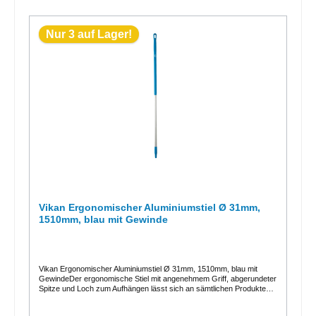
Nur 3 auf Lager!
Vikan Ergonomischer Aluminiumstiel Ø 31mm,
1510mm, blau mit Gewinde
Vikan Ergonomischer Aluminiumstiel Ø 31mm, 1510mm, blau mit
GewindeDer ergonomische Stiel mit angenehmem Griff, abgerundeter
Spitze und Loch zum Aufhängen lässt sich an sämtlichen Produkten
von Vikan befestigen, die einen Stiel benötigen. Er eignet sich jedoch
nicht für die Verwendung mit säure- oder chlorhaltigen Mitteln.Der