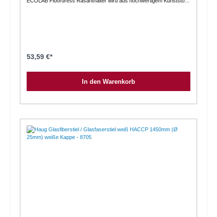
ECOLAB Floordress Rasanthalter wird aus hochwertigem Kunststoff
in Blau hergestellt. Des Weiteren gehören ein Magnetverschluss und
eine vollflächige Auflage zum Halter. Er ist stabil und in maximal 20
Minuten bei höchstens 120 Grad autoklavierbar. Die Arbeitsbreite
beträgt 40 Zentimeter.Details auf einen Blick für passende
Wischmops geeignet wird aus hochwertigem Kunststoff hergestellt
blau mit Magnetverschluss und vollflächiger Auflage extrem stabil in
20 Minuten bei 120 Grad autoklavierbar
53,59 €*
In den Warenkorb