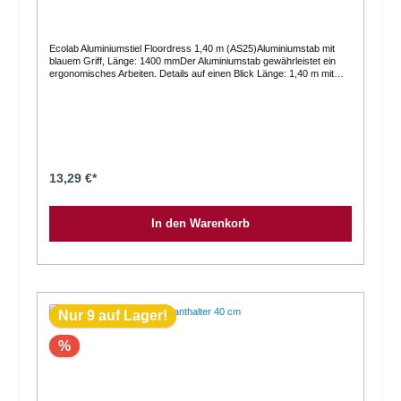
Ecolab Aluminiumstiel Floordress 1,40 m (AS25)Aluminiumstab mit
blauem Griff, Länge: 1400 mmDer Aluminiumstab gewährleistet ein
ergonomisches Arbeiten. Details auf einen Blick Länge: 1,40 m mit
blauem Kunststoffhandgriff eloxiert lange Lebensdauer bruchsicher,
korrosionsfrei und splitterfest leicht zu Führen
13,29 €*
In den Warenkorb
Nur 9 auf Lager!
%