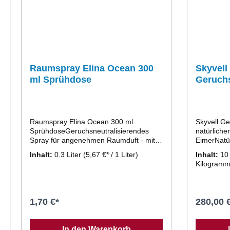
Raumspray Elina Ocean 300
Skyvell
ml Sprühdose
Geruchs
natürlic
kg Eime
Raumspray Elina Ocean 300 ml
Skyvell Gel Geruchsneutralisator
SprühdoseGeruchsneutralisierendes
natürlichen
Spray für angenehmen Raumduft - mit
EimerNatür
umweltfreundlicher Druckluft Dieses
den profes
Inhalt:
0.3 Liter
(5,67 €* / 1 Liter)
Inhalt:
10
Raumspray, Duftspray bringt Ihnen
EinsatzZu
Kilogramm
einen angenehmen frischen Duft in Ihr
Gerüchen 
Haus.
Gerüchen (
Produktmerkmaleflüssiggeruchsneutralw
Patienten
irkt in Sekundensorgt für einen frischen
Hotelzimme
1,70 €*
280,00 
Duftbeseitigt unangenehme Gerüche300
Skyvell Ge
ml InhaltGeruch: Ozean
in Kontakt 
verflüchti
In den Warenkorb