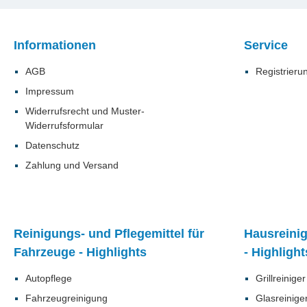
Gerüchen 
wie Schrä
geeignet.
Altenpfleg
Informationen
Service
Gebäudere
Sportanlag
AGB
Registrieru
schonend 
Lebensmitt
Impressum
Schimmel 
Widerrufsrecht und Muster-
etc. Anwendung Besprü
Oberfläche
Widerrufsformular
aufsprühen
Datenschutz
Sie schle
zu hinterl
Zahlung und Versand
entnehmen
dem Sicher
Reinigungs- und Pflegemittel für
Hausreinig
Fahrzeuge - Highlights
- Highlight
Autopflege
Grillreinige
Fahrzeugreinigung
Glasreinige