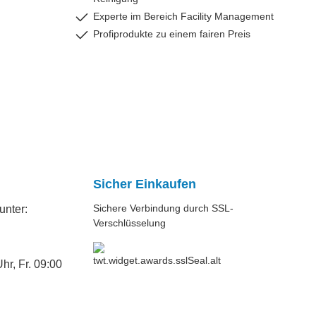
ardinen
rden,
Experte im Bereich Facility Management
traeglich
Profiprodukte zu einem fairen Preis
asche
zen, ohne
.
. Bei
ie
holt
r
erlich.
er und
Sicher Einkaufen
Sichere Verbindung durch SSL-
unter:
Verschlüsselung
e wie
hr, Fr. 09:00