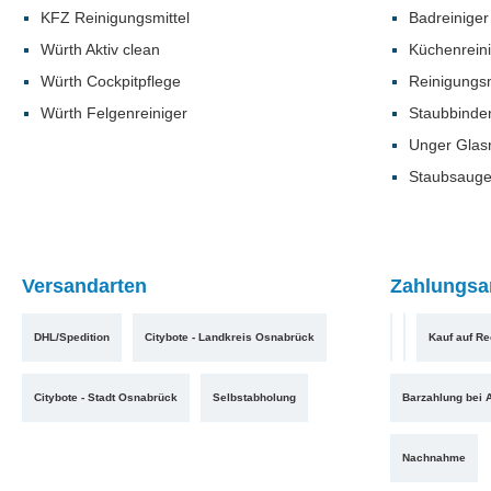
KFZ Reinigungsmittel
Badreiniger
Würth Aktiv clean
Küchenrein
Würth Cockpitpflege
Reinigungsm
Würth Felgenreiniger
Staubbinde
Unger Glas
Staubsauge
Versandarten
Zahlungsa
DHL/Spedition
Citybote - Landkreis Osnabrück
Kauf auf R
Citybote - Stadt Osnabrück
Selbstabholung
Barzahlung bei 
Nachnahme