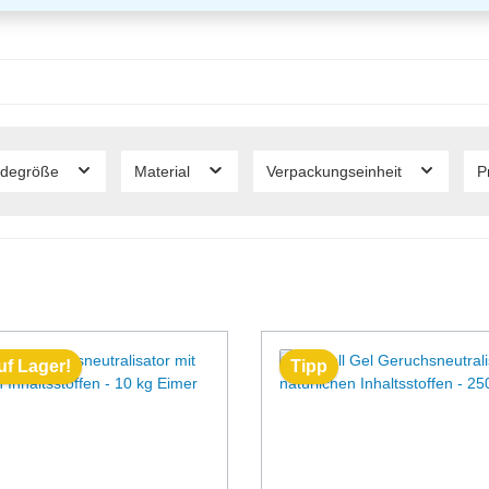
ndegröße
Material
Verpackungseinheit
P
uf Lager!
Tipp