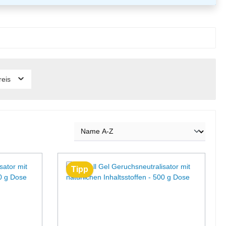
reis
Tipp