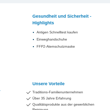
sie nur zu
ster,
Gesundheit und Sicherheit -
g Hilft
ss-, Tier-,
Highlights
e
igneten
Antigen Schnelltest kaufen
Einweghandschuhe
angabe
igneten
FFP2-Atemschutzmaske
s
ung durch
n Fein
sche fuer
he bei
Unsere Vorteile
rmation
-
Traditions-Familienunternehmen
uer die
zeug, in
Über 35 Jahre Erfahrung
neten
Qualitätsprodukte aus der gewerblichen
 auf
Reinigung