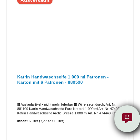
Ausverkauft
Katrin Handwaschseife 1.000 ml Patronen -
Karton mit 6 Patronen - 880590
!!! Auslaufartikel - nicht mehr lieferbar !!! Wir ersetzt durch: Art. Nr.
881100 Katrin Handwaschseife Pure Neutral 1.000 ml Art. Nr. 474200
Katrin Handwaschseife Arctic Breeze 1.000 ml Art. Nr. 474440 Katrin
Handwaschseife Sunny Garden 1.000 mlKatrin Handwaschseife
Inhalt:
6 Liter
(7,27 €* / 1 Liter)
1.000 ml Patronen - Karton mit 6 Patronen - 880590Milde,
feuchtigkeitsspendende Handwaschseife. Angenehm parfümiert, mit
integrierter Pumpe, effektiv, sehr hautfreundlich und mild.
Dermatologisch getestet.1 Karton mit 6 Patronen á 1.000 mlInhalt =
1.000 ml (ca. 500 Dosierungen)Farbe = rosaph-Wert = 4,5 effektiv