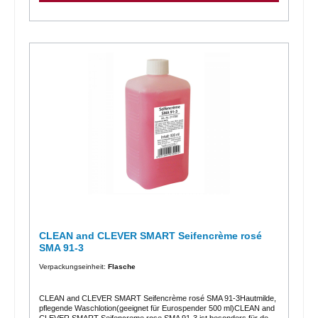
auch in unseren CLEAN and CLEVER Seifenspendern eingesetzt
werden.Verkaufseinheiten:1 Karton = 12 Flaschen á 500 ml (= 1 VE)1
Flasche = 500 ml
CLEAN and CLEVER SMART Seifencrème rosé
SMA 91-3
Verpackungseinheit:
Flasche
CLEAN and CLEVER SMART Seifencrème rosé SMA 91-3Hautmilde,
pflegende Waschlotion(geeignet für Eurospender 500 ml)CLEAN and
CLEVER SMART Seifencreme rose SMA 91-3 ist besonders für den