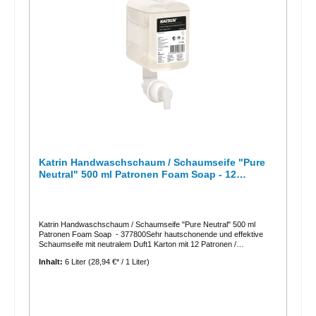
Katrin Handwaschschaum / Schaumseife "Pure
Neutral" 500 ml Patronen Foam Soap - 12
Patronen - 377800
Katrin Handwaschschaum / Schaumseife "Pure Neutral" 500 ml
Patronen Foam Soap - 377800Sehr hautschonende und effektive
Schaumseife mit neutralem Duft1 Karton mit 12 Patronen /
KartuschenMit Katrin „Pure Neutral“ entwickelt sich jeder Waschraum
Inhalt:
6 Liter
(28,94 €* / 1 Liter)
zu einer sauberen und hygieneischen Wohlfühloase, in dem
unangenehme Gerüche einfach neutralisiert werden. Allergiker- und
umweltfreundliche, effektive und milde Schaumseife Enthält keine
Farb- oder Duftstoffe Frei von allen bekannten Allergenen 500 ml -
ausreichend für 1250 Anwendungen Ein voller, stabiler Schaum, der
leicht auf den Händen zu verteilen ist Hinterlässt ein weiches und