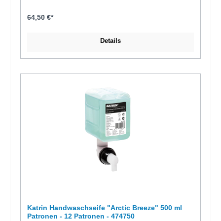
500 ml (ca. 250 Dosierungen)Farbe = rosaph-Wert = 4,5effektiv
mild angenehm parfümiert sehr hautfreundlich integrierte
PumpeQualitätsnorm = ISO9001, ISO14001, Nordic SwanPatronen
64,50 €*
je Karton = 12 StückEAN-Code = 6414300088141
Details
Katrin Handwaschseife "Arctic Breeze" 500 ml
Patronen - 12 Patronen - 474750