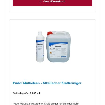
In den Warenkorb
zweckmäßig mit HD-GerätKleinteile-Reinigung in Werkstatt und
Betrieb: Bei starker Verschmutzung konzentriert aufspritzen, sonst
Verdünnung 1:10 bis 1:20. Einwirken lassen, abspülenPlanen-
Reinigung von Lkws: Lösung von 1:3 aufsprühen, 15 Min. einwirken
lassen, mit Hochdruckgerät abspritzenInhaltsstoffe:Unter 5 %
Phosphate, unter 5 % anionische Tenside, unter 5 % nichtionische
Tenside. Weitere Inhaltsstoffe: Alkalien, Silikate.Spezieller
Hinweis:Oberflächen aus Aluminium wie z.B. Alu-Felgen nur mit
verdünnter Lösung reinigen!Eigenschaften:Produktfarbe =
schwach blaue, klare FlüssigkeitpH-Wert = ca. 14 im Konzentrat
(ca. 10 bei 1%ig-Lösung)Weitere Informationen entnehmen Sie bitte
dem Sicherheitsdatenblatt, der Produktbeschreibung oder der
Betriebsanweisung.
Pudol Multiclean - Alkalischer Kraftreiniger
Gebindegröße:
1.000 ml
Pudol MulticleanAlkalischer Kraftreiniger für die industrielle