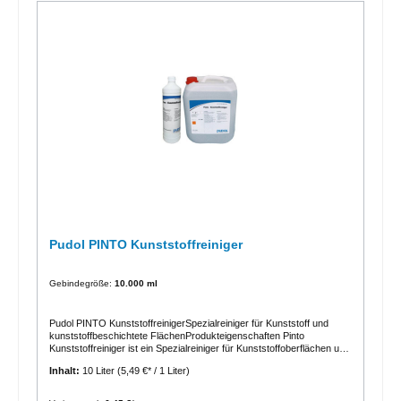
Pudol PINTO Kunststoffreiniger
Gebindegröße:
10.000 ml
Pudol PINTO KunststoffreinigerSpezialreiniger für Kunststoff und
kunststoffbeschichtete FlächenProdukteigenschaften Pinto
Kunststoffreiniger ist ein Spezialreiniger für Kunststoffoberflächen und
kunststoffbeschichtete Flächen wie Computergehäuse, Telefone,
Inhalt:
10 Liter
(5,49 €* / 1 Liter)
Schreibtische, Schul- und Arbeitstische, Türen Schränke, usw.
Entfernt Stempelfarbe, Kugelschreiber- und Filzstiftstriche,
Fingerabdrücke und Nikotinablagerungen.Spezieller Hinweis:Nicht