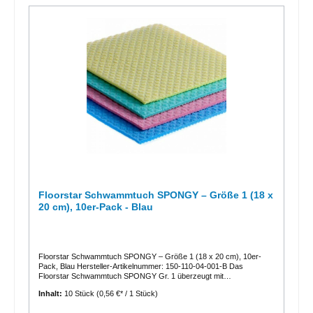
Floorstar Schwammtuch SPONGY – Größe 1 (18 x
20 cm), 10er-Pack - Blau
Floorstar Schwammtuch SPONGY – Größe 1 (18 x 20 cm), 10er-
Pack, Blau Hersteller-Artikelnummer: 150‑110‑04‑001‑B Das
Floorstar Schwammtuch SPONGY Gr. 1 überzeugt mit
herausragender Saugfähigkeit, nachhaltiger Materialienqualität und
Inhalt:
10 Stück
(0,56 €* / 1 Stück)
sofortiger Einsatzbereitschaft – ideal für die professionelle Reinigung
in Haushalt, Gastronomie oder Industrie. Technische Details