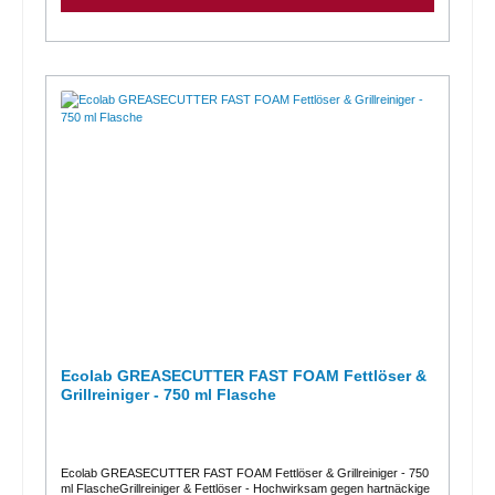
Transportbändern, Arbeitsgeräten, Maschinen, Behältern und
Bödenzum Einsatz in Küchen und lebensmittelverarbeitenden
Betrieben uvm. empfohlen Eigenschaften:hochalkalischentfernt
kraftvoll angebrannte sowie verharzte Back-, Brat- und
Grillrückstände, Rauchteerwirkungsvoll auch bei besonders
hartnäckigen Verkrustungengute Materialverträglichkeit auf Edelstahl,
Kunststoff, Stein und Porzellanleicht abspülbar (gemäß
LMBG)Anwendung / Dosierung:Sprühreinigung: auf die warme
Oberfläche (max. 55 °C) sprühen , Einwirkzeit: 1 – 5 Minuten,
anschließend mit warmen Wasser abspülenTauchbadreinigung: 1:5
bzw. 1:10 mit Wasser verdünnen , Temperatur: ca. 40 – 50° C,
Tauchzeit: ca. 30 – 60 MinutenHinweis: Nicht auf Weichmetallen (z. B.
Aluminium) anwenden.Weitere Informationen entnehmen Sie bitte dem
Sicherheitsdatenblatt, der Produktbeschreibung oder der
Betriebsanweisung.
Ecolab GREASECUTTER FAST FOAM Fettlöser &
Grillreiniger - 750 ml Flasche
Ecolab GREASECUTTER FAST FOAM Fettlöser & Grillreiniger - 750
ml FlascheGrillreiniger & Fettlöser - Hochwirksam gegen hartnäckige