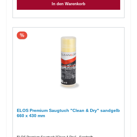
In den Warenkorb
– 6 Stunden Einwirkzeit. Bei starkem Befall oder grobporigen Steinen
sollte das Produkt mindestens 6 Stunden auf der Fläche verbleiben.
Dosierung Zur Grundreinigung 10 – 15 %ig (100 – 150 ml/Liter kaltem
Wasser) verdünnen. Für die Unterhaltsreinigung 5 – 10 %ig (50 – 100
ml/Liter kaltem Wasser) verdünnen. Inhaltsstoffangabe 5 – 15 %
kationische Tenside. Technische Daten Farbe: farblos Konsistenz:
flüssig Geruch: charakteristisch pH-Wert: 7 Dichte: 1,05 g/cm³
%
ELOS Premium Saugtuch "Clean & Dry" sandgelb
660 x 430 mm