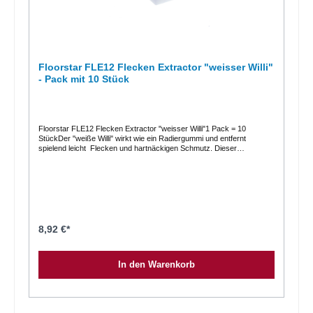
730002 FazitDas ELOS Premium Saugtuch "Clean & Dry" ist die
perfekte Wahl für alle, die Wert auf Sauberkeit, Effizienz und Stil legen.
Bestellen Sie jetzt und erleben Sie die herausragende Qualität und
Saugkraft dieses Premium-Saugtuchs!
Floorstar FLE12 Flecken Extractor "weisser Willi"
- Pack mit 10 Stück
Floorstar FLE12 Flecken Extractor "weisser Willi"1 Pack = 10
StückDer "weiße Willi" wirkt wie ein Radiergummi und entfernt
spielend leicht Flecken und hartnäckigen Schmutz. Dieser
"Problemlöser" wird feucht und ohne Reinigungsmittel angewendet.
10er Verpackung.gegen hartnäckigen Schmutz zur Entfernung von
Schmutzstreifen auf Böden, Türen und Fußleisten für Kunststoff wie
z.B. Gartenmöbel, Computertastaturen, etc. zur Reinigung des PKW-
Innenraums und ideal zur FelgenpflegeHinweis: Auf Verträglichkeit an
unempfindlicher Stelle prüfen.Eigenschaften Abmessungen 12 cm x 7
cm x 3 cm Verpackungsgröße 10 x 10 Stück
8,92 €*
In den Warenkorb