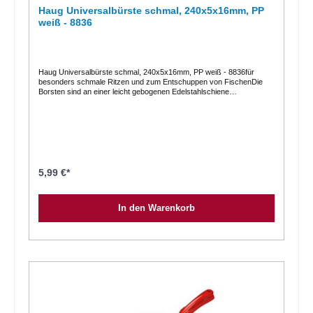
aus Holzzellulose und Baumwolle ist es vollständig kompostierbar.
Haug Universalbürste schmal, 240x5x16mm, PP
weiß - 8836
Haug Universalbürste schmal, 240x5x16mm, PP weiß - 8836für
besonders schmale Ritzen und zum Entschuppen von FischenDie
Borsten sind an einer leicht gebogenen Edelstahlschiene
befestigt. Eignung für den
LebensmittelbereichProdukteigenschaften:Besatz: Polypropylen PP Ø
0,40 mm (hart) hitzebeständig bis ca. 80°C Maße: 228 x 12 x 32 mm
5,99 €*
In den Warenkorb