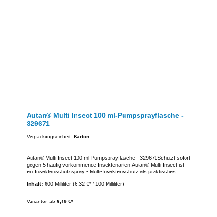
Autan® Multi Insect 100 ml-Pumpsprayflasche -
329671
Verpackungseinheit:
Karton
Autan® Multi Insect 100 ml-Pumpsprayflasche - 329671Schützt sofort
gegen 5 häufig vorkommende Insektenarten.Autan® Multi Insect ist
ein Insektenschutzspray - Multi-Insektenschutz als praktisches
Pumpspray, allround- Produkt, ab 2 Jahren geeignet, frei von
Inhalt:
600 Milliliter
(6,32 €* / 100 Milliliter)
Konservierungsstoffen, sprüht auch kopfüber, bis zu 8 Stunden
Schutz vor heimischen Mücken, bis zu 6 Stunden Schutz vor
Tigermücken und tropischen Mücken, bis zu 4 Stunden Schutz vor
Varianten ab
6,49 €*
Stechfliegen wie z.B. Bremsen und Zecken, 1 Flasche à 100 ml, (Krt
à 6 Fla).Das Produkt bietet sofortigen Schutz - Bei richtiger