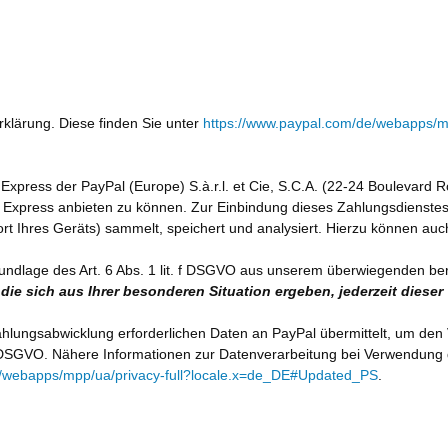
klärung. Diese finden Sie unter
https://www.paypal.com/de/webapps/mp
xpress der PayPal (Europe) S.à.r.l. et Cie, S.C.A. (22-24 Boulevard R
xpress anbieten zu können. Zur Einbindung dieses Zahlungsdienstes i
ort Ihres Geräts) sammelt, speichert und analysiert. Hierzu können au
undlage des Art. 6 Abs. 1 lit. f DSGVO aus unserem überwiegenden be
ie sich aus Ihrer besonderen Situation ergeben, jederzeit diese
lungsabwicklung erforderlichen Daten an PayPal übermittelt, um den Ve
. b DSGVO. Nähere Informationen zur Datenverarbeitung bei Verwendung
/webapps/mpp/ua/privacy-full?locale.x=de_DE#Updated_PS
.