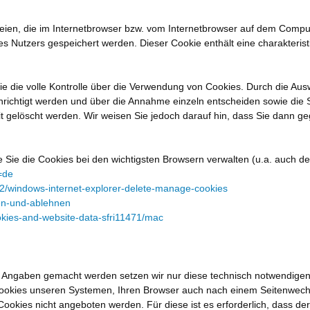
eien, die im Internetbrowser bzw. vom Internetbrowser auf dem Compu
 Nutzers gespeichert werden. Dieser Cookie enthält eine charakteristis
 die volle Kontrolle über die Verwendung von Cookies. Durch die Ausw
richtigt werden und über die Annahme einzeln entscheiden sowie die 
t gelöscht werden. Wir weisen Sie jedoch darauf hin, dass Sie dann ge
 Sie die Cookies bei den wichtigsten Browsern verwalten (u.a. auch de
=de
42/windows-internet-explorer-delete-manage-cookies
ben-und-ablehnen
okies-and-website-data-sfri11471/mac
 Angaben gemacht werden setzen wir nur diese technisch notwendigen 
Cookies unseren Systemen, Ihren Browser auch nach einem Seitenwechs
ookies nicht angeboten werden. Für diese ist es erforderlich, dass d