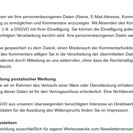
heben wir Ihre personenbezogenen Daten (Name, E-Mail-Adresse, Komme
 zu ermöglichen und Kommentare anzuzeigen. Mit Absenden des Kommen
 1 lit. a DSGVO mit Ihrer Einwilligung. Sie können die Einwilligung jede
 erfolgten Verarbeitung berührt wird. Ihre personenbezogenen Daten w
e gespeichert zu dem Zweck, einen Missbrauch der Kommentarfunktion
es Kommentars willigen Sie in die Verarbeitung der übermittelten Daten
 jederzeit durch Mitteilung an uns widerrufen, ohne dass die Rechtmäßig
löscht.
dung postalischer Werbung
ie wir im Rahmen des Verkaufs einer Ware oder Dienstleistung erhalt
 dieser Daten ist für den Vertragsschluss erforderlich. Eine Nichtbere
f DSGVO aus unserem überwiegenden berechtigten Interesse an Direktwe
tdaten für die Ausübung des Widerspruchs finden Sie im Impressum.
slettern
wicklung ausschließlich für eigene Werbezwecke zum Newsletterversan