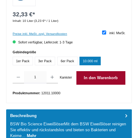
32,33 €*
Inhalt:
10 Liter
(3,23 €* / 1 Liter)
inkl. MwSt.
Preise inkl. MwSt. zzgl. Versandkosten
Sofort verfügbar, Lieferzeit: 1-3 Tage
auswählen
Gebindegröße
1er Pack
3er Pack
6er Pack
10.000 ml
Produkt Anzahl: Gib den gewünschten Wert ein oder benutze die Schaltflächen um die 
Kanister
In den Warenkorb
Produktnummer:
12011.10000
Beschreibung
BSW Bio Science EiweißlöserMit dem BSW Eiweißlöser reinigen
Sie effektiv und rückstandslos und bieten so Bakterien und
Keime…
Mehr