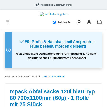
alt springen
Kostenlose Selbstabholung
inkl. MwSt.
✅ Für Profis & Haushalte mit Anspruch –
Heute bestellt, morgen geliefert!
Jetzt entdecken: Qualitätsprodukte für Reinigung & Hygiene –
geprüft, schnell & günstig vom Fachhandel.
Hygiene- & Verbrauchsartikel
Abfall- & Mülltüten
mpack Abfallsäcke 120l blau Typ
80 700x1100mm (60µ) - 1 Rolle
mit 25 Stück