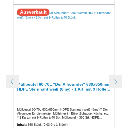
Ausverkauft
Müllbeutel 60-70L "Der Allrounder" 630x850mm
HDPE Sternnaht weiß (8my) - 1 Krt. mit 9 Rollen
á 40 Stück
Müllbeutel 60-70L 630x850mm HDPE Sternnaht weiß (8my)** Der
Allrounder für die meisten Mülleimer im Büro, Zuhause, Küche, etc.
**1 Karton mit 9 Rollen á 40 Stk. Müllbeutel = 360 Stk.HDPE
Müllbeutel 60-70 LiterFarbe: weißGröße: 630 x 850 mmStärke: 8 µ
Inhalt:
360 Stück
(0,03 €* / 1 Stück)
Qualität: Regenerat Chem. Charakterisierung: POLYETHYLEN