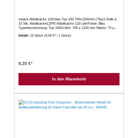
mpack Abfallsäcke 120l blau Typ 100 700x1100mm (75µ)1 Rolle á
15 Stk. AbfallsäckeLDPE-Abfallsäcke 120 LiterFarbe: Blau
Typenbezeichnung: Typ 100Größe: 700 x 1100 mm Stärke: 75 µ
Qualität: Regenerat Chem. Charakterisierung: POLYETHYLEN
Inhalt:
15 Stück
(0,56 €* / 1 Stück)
Gefährliche Inhaltsstoffe: keine Wasserdichtigkeit: nicht
gewährleistet Lieferform: perforiert auf Rolle Verkauf / Preis pro
Rolle1 VE = 1 Karton mit 10 Rollen
8,35 €*
In den Warenkorb