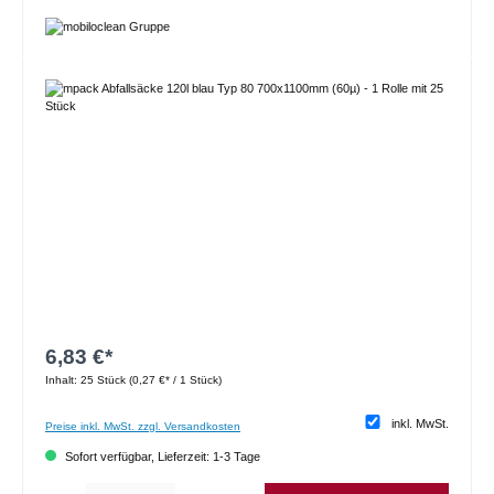
Bildergalerie überspringen
6,83 €*
Inhalt:
25 Stück
(0,27 €* / 1 Stück)
inkl. MwSt.
Preise inkl. MwSt. zzgl. Versandkosten
Sofort verfügbar, Lieferzeit: 1-3 Tage
Produkt Anzahl: Gib den gewünschten Wert ein oder benutze die Schaltflächen um die 