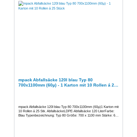
mpack Abfallsäcke 120l blau Typ 80
700x1100mm (60µ) - 1 Karton mit 10 Rollen á 25
Stück
mpack Abfallsäcke 120l blau Typ 80 700x1100mm (60µ)1 Karton mit
10 Rollen á 25 Stk. AbfallsäckeLDPE-Abfallsäcke 120 LiterFarbe:
Blau Typenbezeichnung: Typ 80 Größe: 700 x 1100 mm Stärke: 60
µ Qualität: Regenerat Chem. Charakterisierung: POLYETHYLEN
Gefährliche Inhaltsstoffe: keine Wasserdichtigkeit: nicht
gewährleistet Lieferform: perforiert auf Rolle Verkauf / Preis pro
Karton1 VE = 1 Karton mit 10 Rollen