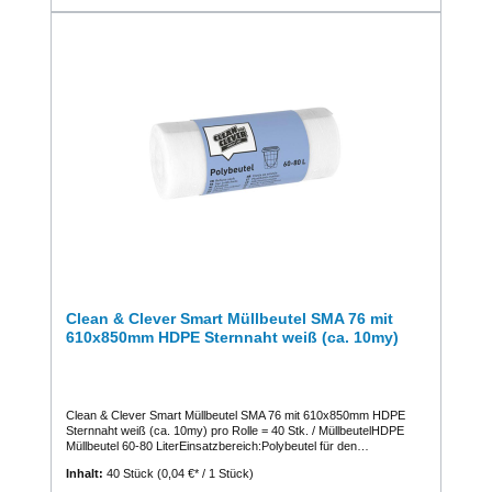
Clean & Clever Smart Müllbeutel SMA 76 mit
610x850mm HDPE Sternnaht weiß (ca. 10my)
Clean & Clever Smart Müllbeutel SMA 76 mit 610x850mm HDPE
Sternnaht weiß (ca. 10my) pro Rolle = 40 Stk. / MüllbeutelHDPE
Müllbeutel 60-80 LiterEinsatzbereich:Polybeutel für den
Sammelkorbgeeignet für den Einsatz in der Gebäudereinigung, im
Inhalt:
40 Stück
(0,04 €* / 1 Stück)
Gesundheitswesen, in der Hotellerie und Gastronomie sowie in der