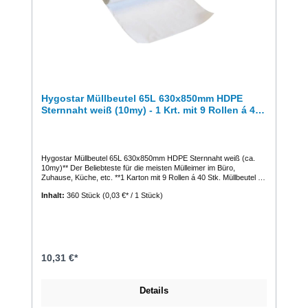
Hygostar Müllbeutel 65L 630x850mm HDPE
Sternnaht weiß (10my) - 1 Krt. mit 9 Rollen á 40
Stück
Hygostar Müllbeutel 65L 630x850mm HDPE Sternnaht weiß (ca.
10my)** Der Beliebteste für die meisten Mülleimer im Büro,
Zuhause, Küche, etc. **1 Karton mit 9 Rollen á 40 Stk. Müllbeutel =
360 Stk.HDPE Müllbeutel 65 LiterEigenschaftenFarbe: weißGröße:
Inhalt:
360 Stück
(0,03 €* / 1 Stück)
630 x 850 mmStärke: ca. 10 µ HDPE ( High Density Polyethylen
Floie)Volumen: 65 LiterQualität: Regenerat Chem.
Charakterisierung: POLYETHYLEN Gefährliche Inhaltsstoffe: keine
Wasserdichtigkeit: nicht gewährleistet Lieferform: perforiert auf
Rolle
10,31 €*
Details