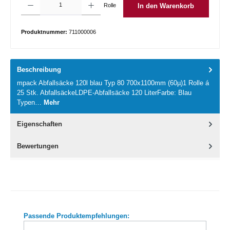
Rolle
In den Warenkorb
Produktnummer:
711000006
Beschreibung
mpack Abfallsäcke 120l blau Typ 80 700x1100mm (60µ)1 Rolle á
25 Stk. AbfallsäckeLDPE-Abfallsäcke 120 LiterFarbe: Blau
Typen…
Mehr
Eigenschaften
Bewertungen
Produktgalerie überspringen
Passende Produktempfehlungen: