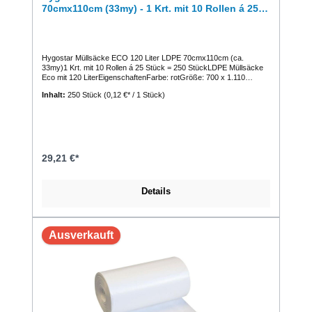
70cmx110cm (33my) - 1 Krt. mit 10 Rollen á 25
Stück
Hygostar Müllsäcke ECO 120 Liter LDPE 70cmx110cm (ca.
33my)1 Krt. mit 10 Rollen á 25 Stück = 250 StückLDPE Müllsäcke
Eco mit 120 LiterEigenschaftenFarbe: rotGröße: 700 x 1.110
mmStärke: ca. 33 µ LDPE ( Low Density Polyethylen
Inhalt:
250 Stück
(0,12 €* / 1 Stück)
Folie)Volumen: 120 Literfeste Qualität, weich-elastischextrem zäh
und reißfestGefährliche Inhaltsstoffe: keine Wasserdichtigkeit: nicht
gewährleistet Lieferform: perforiert auf Rolle
29,21 €*
Details
Ausverkauft