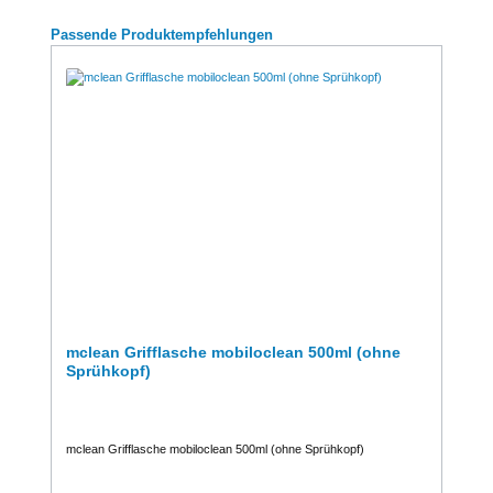
Produktgalerie überspringen
Passende Produktempfehlungen
mclean Grifflasche mobiloclean 500ml (ohne
Sprühkopf)
mclean Grifflasche mobiloclean 500ml (ohne Sprühkopf)