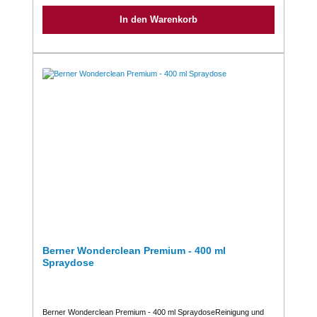
Sprühreinigung von Oberflächen geeignet. Trocknet schnell und
streifenfrei auf.Verfügbare Gebindegrößen:1 Rundflasche = 1.000
In den Warenkorb
ml (1 VE = 6 Flaschen)1 Kanister = 10.000 ml (1 VE = 1
Kanister)Wichtige Informationen entnehmen Sie bitte der
Produktbeschreibung und dem Sicherheitsdatenblatt.
Berner Wonderclean Premium - 400 ml
Spraydose
Berner Wonderclean Premium - 400 ml SpraydoseReinigung und