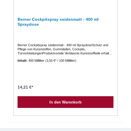
Berner Cockpitspray seidenmatt - 400 ml
Spraydose
Berner Cockpitspray seidenmatt - 400 ml SpraydoseSchutz und
Pflege von Kunststoffen, Gummiteilen, Cockpits,
TürverkleidungenProduktvorteile Verblasste Kunststoffteile erhalten
einen neuen seidigen Glanz Lang anhaltende Pflegewirkung Wirkt
Inhalt:
400 Milliliter
(3,55 €* / 100 Milliliter)
antistatisch und staubabweisend Erhöht die Lebensdauer von
Kunststoffen Angenehmer frischer Duft, verhindert Quietsch- und
Knackgeräusche. SilikonfreiVerarbeitungshinweiseProdukt auf ein
weiches Tuch oder Lappen sprühen und gleichmäßig ohne Druck
verreiben Nicht auf Pedale, Fußmatten oder Lenkrad sprühen Nicht
direkt auf Kunststoff sprühen
14,21 €*
In den Warenkorb