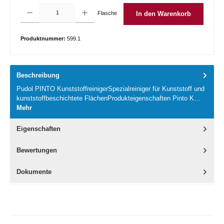
Produkt Anzahl: Gib den gewünschten Wert ein oder benutze die Schaltflächen um die 
Flasche
In den Warenkorb
Produktnummer:
599.1
Beschreibung
Pudol PINTO KunststoffreinigerSpezialreiniger für Kunststoff und
kunststoffbeschichtete FlächenProdukteigenschaften Pinto K…
Mehr
Eigenschaften
Bewertungen
Dokumente