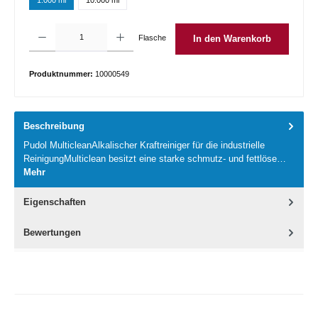
Produkt Anzahl: Gib den gewünschten Wert ein oder benutze die Schaltflächen um die 
Flasche
In den Warenkorb
Produktnummer:
10000549
Beschreibung
Pudol MulticleanAlkalischer Kraftreiniger für die industrielle
ReinigungMulticlean besitzt eine starke schmutz- und fettlöse…
Mehr
Eigenschaften
Bewertungen