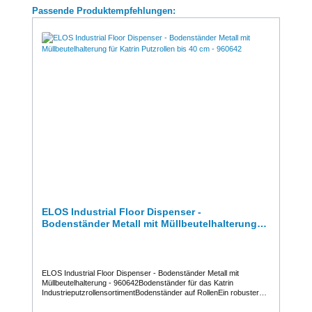
Produktgalerie überspringen
Passende Produktempfehlungen:
ELOS Industrial Floor Dispenser -
Bodenständer Metall mit Müllbeutelhalterung
für Katrin Putzrollen bis 40 cm - 960642
ELOS Industrial Floor Dispenser - Bodenständer Metall mit
Müllbeutelhalterung - 960642Bodenständer für das Katrin
IndustrieputzrollensortimentBodenständer auf RollenEin robuster
und mobiler Bodenständer für das Katrin
Industrieputzrollensortiment Ein robuster Müllbeutelhalter für