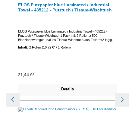
ELOS Putzpapier blue Laminated / Industrial
Towel - 485212 - Putztuch / Tissue-Wischtuch
ELOS Putzpapier blue Laminated / Industrial Towel - 485212 -
Putztuch / Tissue-Wischtuch1 Pack mit 2 Rollen á 500
BlattHochwertiges, balues Tissue-Wischtuch aus Zellstoff2-lagig,
blau Besonders zum Reinigen sowie zum Aufnehmen von zähen
Inhalt:
2 Rollen
(10,72 €* / 1 Rollen)
Flüssigkeiten, wie Öl und Schmiere geeignetBesonders
Preisleistungsstark, nassfest mit hohen
AbsorptionsvolumenEigenschaften:
nassfestlebensmittelunbedenklich weich saugstarkEinsatzbereiche:
Wasser, Fette, Leichtöl, Schweröl, Chemikalien, Reinigungsmittel,
Lösungsmittel und FarbenProduktinformationen:Blattzahl = 500
Stück je Rolle Blattgröße = 36,5 cm x 36,0 cm Anzahl Lagen = 2
21,44 €*
Farbe = Blau Zwischenblattverleimt = Ja Volumengeprägt = Ja
Grammatur = 2 x 18 g/m²Material = ZellstoffRollenbreite = 36,5 cm
Rollendurchmesser = 25,0 cm Rollenlänge = 180,0 m
Details