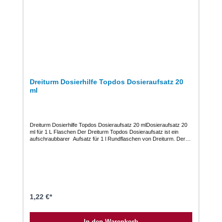
mit klarem Wasser nachspülen. Poröse Materialien oder Fugen
vorwässern.Technische Daten pH-Wert: 1Nur für den
professionellen Gebrauch.Weitere Informationen entnehmen Sie
bitte dem Sicherheitsdatenblatt, der Produktbeschreibung oder der
Betriebsanweisung.
Dreiturm Dosierhilfe Topdos Dosieraufsatz 20
ml
Dreiturm Dosierhilfe Topdos Dosieraufsatz 20 mlDosieraufsatz 20
ml für 1 L Flaschen Der Dreiturm Topdos Dosieraufsatz ist ein
aufschraubbarer Aufsatz für 1 l Rundflaschen von Dreiturm. Der
Dosieraufsatz Topdos hat ein 20 ml Fassungsvermögen im
Aufschraubkopf für einfaches dosieren.
1,22 €*
In den Warenkorb