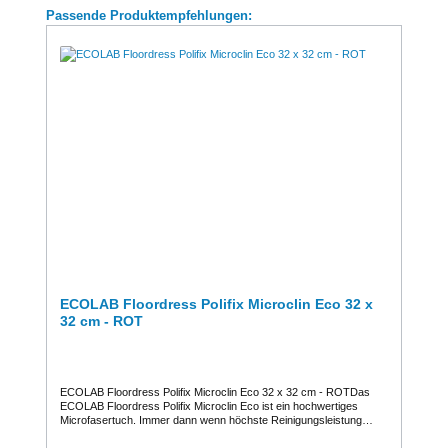
Produktgalerie überspringen
Passende Produktempfehlungen:
ECOLAB Floordress Polifix Microclin Eco 32 x
32 cm - ROT
ECOLAB Floordress Polifix Microclin Eco 32 x 32 cm - ROTDas
ECOLAB Floordress Polifix Microclin Eco ist ein hochwertiges
Microfasertuch. Immer dann wenn höchste Reinigungsleistung
gefordert wird, ist es genau die richtige Wahl. Die flauschige und