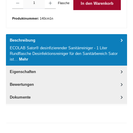
Flasche
In den Warenkorb
Produktnummer:
140cm1n
Beschreibung
ECOLAB Sator® desinfizierender Sanitärreiniger - 1 Liter
Rundflasche Desinfektionsreiniger für den Sanitärbereich Sator
ist…
Mehr
Eigenschaften
Bewertungen
Dokumente