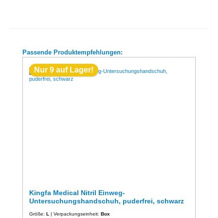
Produktgalerie überspringen
Passende Produktempfehlungen:
Nur 9 auf Lager!
Kingfa Medical Nitril Einweg-
Untersuchungshandschuh, puderfrei, schwarz
Größe:
L
| Verpackungseinheit:
Box