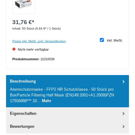
31,76 €*
Inhalt:
50 Stück
(0,64 €* / 1 Stück)
inkl. MwSt.
Preise inkl. MwSt. zzgl. Versandkosten
Nicht mehr verfügbar
Produktnummer:
11010036
Beschreibung
Atemschutzmaske - FFP2 NR Schutzklasse - 50 Stück pro
BoxParticle Filtering Half Mask (EN149:2001+A1:2009)PZN
17556888*** 10…
Mehr
Eigenschaften
Bewertungen