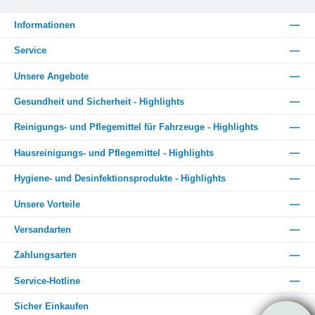
EURO-Normen (hohe Belastung) EN 13727 (bakterizid) = 15 Sek.
IHO EN 13624 (levurozid) = 15 Sek. IHO EN 14476 (viruzid) = 30
Informationen
Sek. IHO EN 14348 (tuberkoluzid, mykobakterizid) = 20 Sek. IHO
EN 14476 (Norovirus (MNV)) = 15 Sek. IHO EN 14476 (Rotavirus)
= 15 Sek. IHOVerfügbare Gebindegrößen:100 ml Taschenflasche
Service
(1 VE = 50 Flaschen á 100 ml im Karton)500 ml Spenderflasche (1
VE = 24 Flaschen á 500 ml im Karton)1 Liter Spenderflasche (1 VE
Unsere Angebote
= 12 Flaschen á 1.000 ml im Karton)5 Liter Kanister (1 VE = 2
Kanister á 5.000 ml im Karton) Bestellen Sie jetzt im Fidelium
Webshop – Ihrem Experten für Reinigungs- und Hygieneartikel. Bei
Gesundheit und Sicherheit - Highlights
Fidelium können Sie sich auf eine schnelle, günstige und
zuverlässige Lieferung verlassen. Gönnen Sie sich und Ihrem
Reinigungs- und Pflegemittel für Fahrzeuge - Highlights
Team den bestmöglichen Schutz und setzen Sie auf die
hochwertige Qualität von ECOLAB Skinman® Soft Protect FF!Nur
für den professionellen Gebrauch. Weitere Informationen
Hausreinigungs- und Pflegemittel - Highlights
entnehmen Sie bitte den Datenblättern.
Hygiene- und Desinfektionsprodukte - Highlights
Unsere Vorteile
Versandarten
Zahlungsarten
Service-Hotline
Sicher Einkaufen