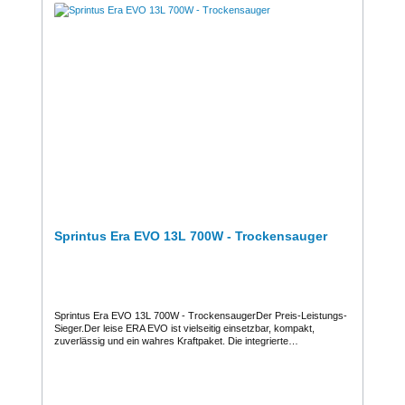
Sprintus Era EVO 13L 700W - Trockensauger
Sprintus Era EVO 13L 700W - TrockensaugerDer Preis-Leistungs-
Sieger.Der leise ERA EVO ist vielseitig einsetzbar, kompakt,
zuverlässig und ein wahres Kraftpaket. Die integrierte
Kabelaufwicklung ermöglicht das sichere und praktische Verstauen
des signalroten 10 m Netzkabels. Der Kabelwechsel erfolgt bei
Bedarf werkzeuglos und in wenigen Handgriffen. Hochwertige
Filtermedien wie der serienmäßige Vliesfilterkorb, HEPA 13 Filtertüte
und HEPA 13 Filterkassette garantieren jederzeit eine saubere