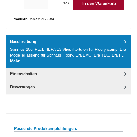
Pack
In den Warenkorb
Produktnummer:
2172284
Beschreibung
Sprintus 10er Pack HEPA 13 Vliesfiltertüten für Floory &amp; Era
ModellePassend für Sprintus Floory, Era EVO, Era TEC, Era P…
Mehr
Eigenschaften
Bewertungen
Produktgalerie überspringen
Passende Produktempfehlungen: